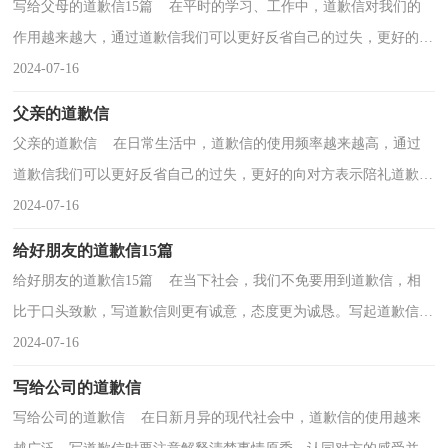
写给父母的道歉信15篇 在平时的学习、工作中，道歉信对我们的
作用越来越大，通过道歉信我们可以更好反省自己的过失，更好的向
对方表示陪礼道歉。道歉信的注意事项有许多，你确定...
2024-07-16
父亲的道歉信
父亲的道歉信 在日常生活中，道歉信的使用频率越来越高，通过
道歉信我们可以更好反省自己的过失，更好的向对方表示陪礼道歉。
你写道歉信时总是没有文字可写？以下是小编帮大家整...
2024-07-16
给好朋友的道歉信15篇
给好朋友的道歉信15篇 在当下社会，我们不免要用到道歉信，相
比于口头致歉，写道歉信则更有诚意，态度更为诚恳。写起道歉信来
就毫无头绪？以下是小编帮大家整理的给好朋友的道歉信...
2024-07-16
写给公司的道歉信
写给公司的道歉信 在日新月异的现代社会中，道歉信的使用越来