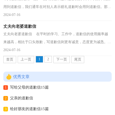
用到道歉信，我们通常在对别人表示赔礼道歉时会用到道歉信。那
么，怎么去写道歉信呢？以下是小编为大家收集的个人...
2024-07-16
丈夫向老婆道歉信
丈夫向老婆道歉信 在平时的学习、工作中，道歉信的使用频率越
来越高，相比于口头致歉，写道歉信则更有诚意，态度更为诚恳。那
么你有了解过道歉信吗？下面是小编收集整理的丈夫向老...
2024-07-16
1
2
首页
上一页
下一页
尾页
优秀文章
写给父母的道歉信15篇
1
父亲的道歉信
2
给好朋友的道歉信15篇
3