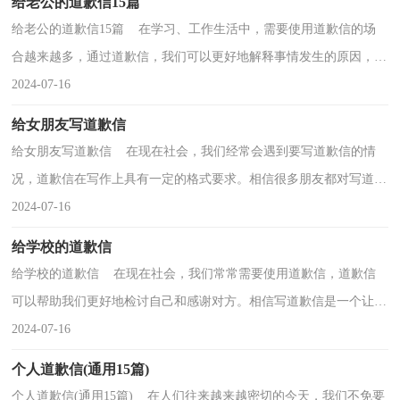
给老公的道歉信15篇
给老公的道歉信15篇 在学习、工作生活中，需要使用道歉信的场
合越来越多，通过道歉信，我们可以更好地解释事情发生的原因，消
除误会或矛盾。道歉信的注意事项有许多，你确定会写吗...
2024-07-16
给女朋友写道歉信
给女朋友写道歉信 在现在社会，我们经常会遇到要写道歉信的情
况，道歉信在写作上具有一定的格式要求。相信很多朋友都对写道歉
信感到非常苦恼吧，以下是小编为大家收集的给女朋...
2024-07-16
给学校的道歉信
给学校的道歉信 在现在社会，我们常常需要使用道歉信，道歉信
可以帮助我们更好地检讨自己和感谢对方。相信写道歉信是一个让许
多人都头痛的问题，以下是小编为大家整理的给学校...
2024-07-16
个人道歉信(通用15篇)
个人道歉信(通用15篇) 在人们往来越来越密切的今天，我们不免要