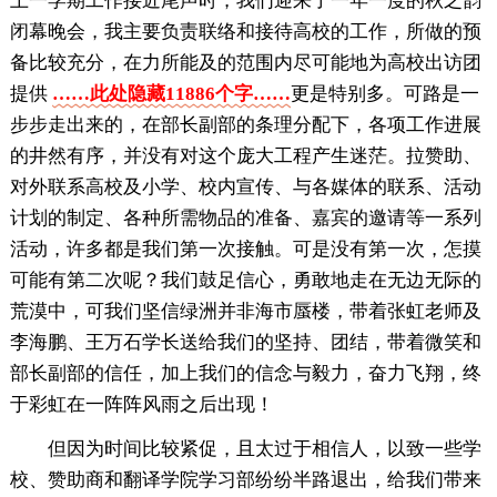
上一学期工作接近尾声时，我们迎来了一年一度的秋之韵
闭幕晚会，我主要负责联络和接待高校的工作，所做的预
备比较充分，在力所能及的范围内尽可能地为高校出访团
提供
……此处隐藏11886个字……
更是特别多。可路是一
步步走出来的，在部长副部的条理分配下，各项工作进展
的井然有序，并没有对这个庞大工程产生迷茫。拉赞助、
对外联系高校及小学、校内宣传、与各媒体的联系、活动
计划的制定、各种所需物品的准备、嘉宾的邀请等一系列
活动，许多都是我们第一次接触。可是没有第一次，怎摸
可能有第二次呢？我们鼓足信心，勇敢地走在无边无际的
荒漠中，可我们坚信绿洲并非海市蜃楼，带着张虹老师及
李海鹏、王万石学长送给我们的坚持、团结，带着微笑和
部长副部的信任，加上我们的信念与毅力，奋力飞翔，终
于彩虹在一阵阵风雨之后出现！
但因为时间比较紧促，且太过于相信人，以致一些学
校、赞助商和翻译学院学习部纷纷半路退出，给我们带来