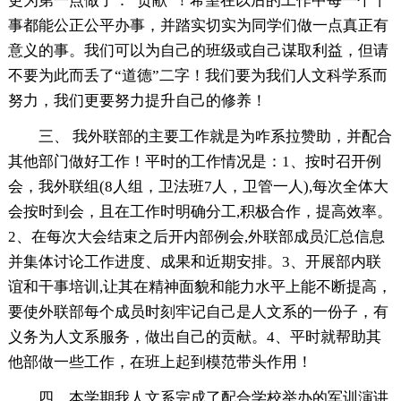
更为第一点做了：“贡献”！希望在以后的工作中每一个干
事都能公正公平办事，并踏实切实为同学们做一点真正有
意义的事。我们可以为自己的班级或自己谋取利益，但请
不要为此而丢了“道德”二字！我们要为我们人文科学系而
努力，我们更要努力提升自己的修养！
三、 我外联部的主要工作就是为咋系拉赞助，并配合
其他部门做好工作！平时的工作情况是：1、按时召开例
会，我外联组(8人组，卫法班7人，卫管一人),每次全体大
会按时到会，且在工作时明确分工,积极合作，提高效率。
2、在每次大会结束之后开内部例会,外联部成员汇总信息
并集体讨论工作进度、成果和近期安排。3、开展部内联
谊和干事培训,让其在精神面貌和能力水平上能不断提高，
要使外联部每个成员时刻牢记自己是人文系的一份子，有
义务为人文系服务，做出自己的贡献。4、平时就帮助其
他部做一些工作，在班上起到模范带头作用！
四、本学期我人文系完成了配合学校举办的军训演讲